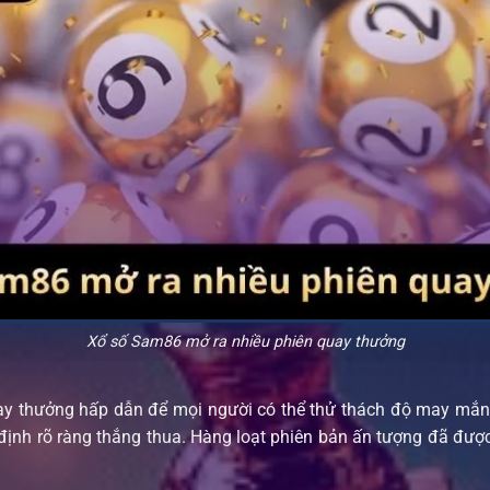
Xổ số Sam86 mở ra nhiều phiên quay thưởng
y thưởng hấp dẫn để mọi người có thể thử thách độ may mắn c
h rõ ràng thắng thua. Hàng loạt phiên bản ấn tượng đã được t