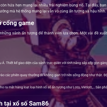
i còn hứa hẹn mang lại nhiều trải nghiệm bùng nổ. Tại đây, bạn
thưởng mà hệ thống mang lại vẫn vô cùng ấn tượng và hậu hĩnh.
 ở cổng game
những sảnh ấn tượng để thành viên lựa chọn. Một vài đề xuất
 Á. Thiết kế giao diện của sảnh trực quan với tính năng sắp xếp gọn gàng
ào các phiên quay thưởng để không gian trở nên sống động như thật. Đội 
ho ra mắt hàng loạt loại hình xổ số ấn tượng như Loto, Vietlott,… Sản p
h tại xổ số Sam86