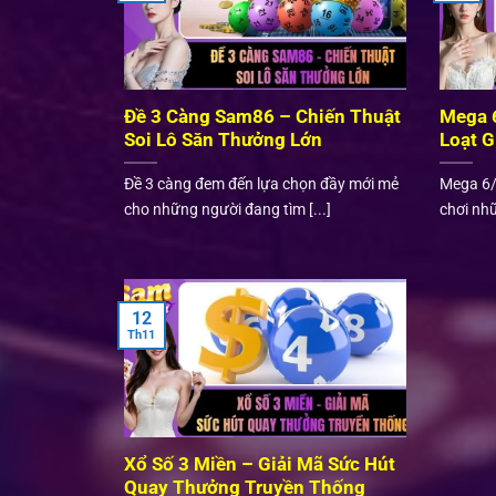
Đề 3 Càng Sam86 – Chiến Thuật
Mega 
Soi Lô Săn Thưởng Lớn
Loạt G
Đề 3 càng đem đến lựa chọn đầy mới mẻ
Mega 6/
cho những người đang tìm [...]
chơi nhữ
12
Th11
Xổ Số 3 Miền – Giải Mã Sức Hút
Quay Thưởng Truyền Thống