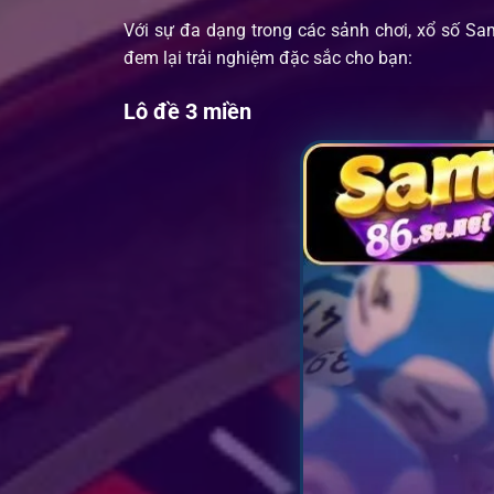
Với sự đa dạng trong các sảnh chơi, xổ số S
đem lại trải nghiệm đặc sắc cho bạn:
Lô đề 3 miền