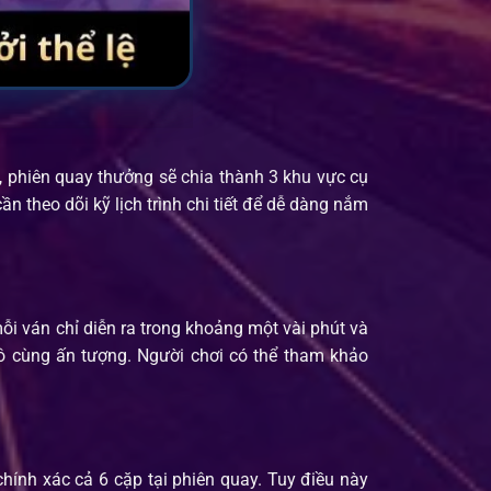
ó, phiên quay thưởng sẽ chia thành 3 khu vực cụ
 theo dõi kỹ lịch trình chi tiết để dễ dàng nắm
i ván chỉ diễn ra trong khoảng một vài phút và
ô cùng ấn tượng. Người chơi có thể tham khảo
chính xác cả 6 cặp tại phiên quay. Tuy điều này