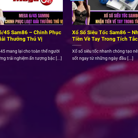
6/45 Sam86 – Chinh Phục
Xổ Số Siêu Tốc Sam86 – N
iải Thưởng Thú Vị
Tiền Về Tay Trong Tích Tắc
45 mang lại cho toàn thể người
Xổ số siêu tốc nhanh chóng tạo n
ng trải nghiệm ấn tượng bậc [...]
sốt ngay từ những ngày đầu [...]