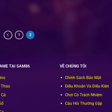
1
2
AME TẠI SAM86
VỀ CHÚNG TÔI
ino
Chính Sách Bảo Mật
 Thao
Điều Khoản Và Điều Kiện
 Cá
Chơi Có Trách Nhiệm
Số
Câu Hỏi Thường Gặp