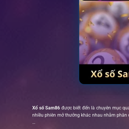
Xổ số Sam86
được biết đến là chuyên mục qua
nhiều phiên mở thưởng khác nhau nhằm phân địn
…