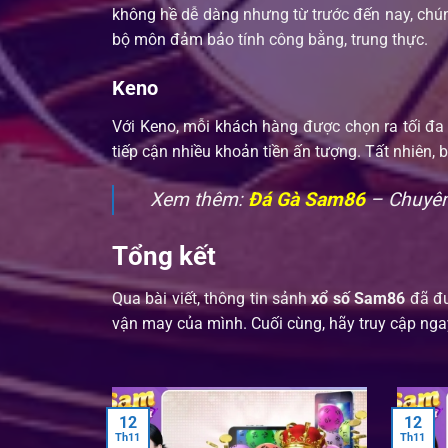
không hề dễ dàng nhưng từ trước đến nay, chún
bộ môn đảm bảo tính công bằng, trung thực.
Keno
Với Keno, mỗi khách hàng được chọn ra tối đa 
tiếp cận nhiều khoản tiền ấn tượng. Tất nhiên,
Xem thêm:
Đá Gà Sam86
– Chuyên
Tổng kết
Qua bài viết, thông tin sảnh
xổ số Sam86
đã đư
vận may của mình. Cuối cùng, hãy truy cập ng
12
12
Th11
Th11