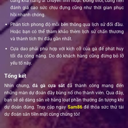
cùng khả năng di chuyển linh hoạt. Đồng thời, cũng nên
đánh giá cao sức chịu đựng cũng như thời gian phục
hồi nhanh chóng.
Phân tích phong độ mỗi bên thông qua lịch sử đối đầu.
Hoặc bạn có thể tham khảo thêm lịch sử chấn thương
và thành tích thi đấu gần nhất.
Cựa dao phải phù hợp với kích cỡ của gà để phát huy
tối đa công năng. Do đó khách hàng cũng đừng bỏ lỡ
yếu tố này.
Tổng kết
Nhìn chung,
đá gà cựa sắt
đã thành công mang đến
những màn dự đoán đầy bùng nổ cho thành viên. Qua đây,
bạn sẽ dễ dàng săn về hàng loạt phần thưởng ấn tượng khi
dự đoán đúng. Truy cập ngay
Sam86
để thỏa sức thử tài
dự đoán săn tiền mặt cùng chúng tôi!