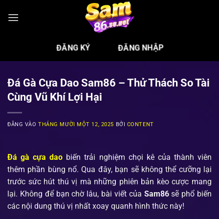
Bỏ
qua
nội
dung
ĐĂNG NHẬP
ĐĂNG KÝ
Đá Gà Cựa Dao Sam86 – Thử Thách So Tài
Cùng Vũ Khí Lợi Hại
ĐĂNG VÀO
THÁNG MƯỜI MỘT 12, 2025
BỞI
CONTENT
Đá gà cựa dao
biến trải nghiệm chọi kê của thành viên
thêm phần bùng nổ. Qua đây, bạn sẽ không thể cưỡng lại
trước sức hút thú vị mà những phiên bản kèo cược mang
lại. Không để bạn chờ lâu, bài viết của
Sam86
sẽ phổ biến
các nội dung thú vị nhất xoay quanh hình thức này!