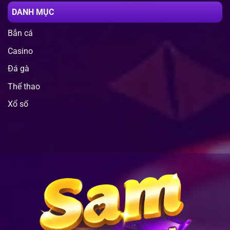
DANH MỤC
Bắn cá
Casino
Đá gà
Thể thao
Xổ số