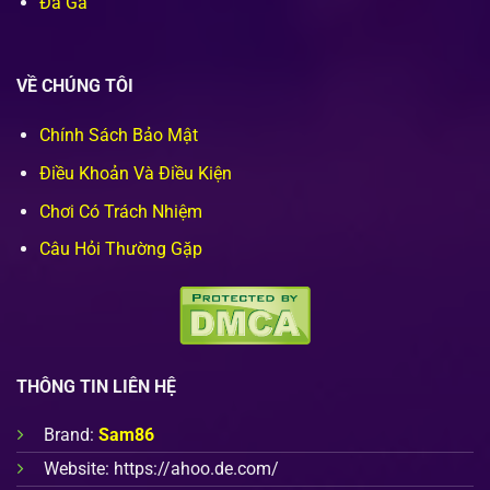
Đá Gà
VỀ CHÚNG TÔI
Chính Sách Bảo Mật
Điều Khoản Và Điều Kiện
Chơi Có Trách Nhiệm
Câu Hỏi Thường Gặp
THÔNG TIN LIÊN HỆ
Brand:
Sam86
Website: https://ahoo.de.com/