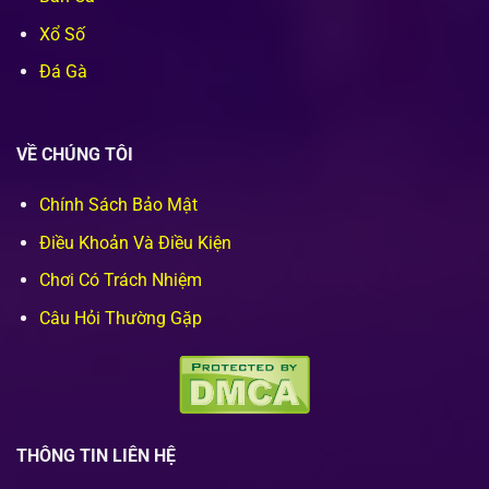
Xổ Số
Đá Gà
VỀ CHÚNG TÔI
Chính Sách Bảo Mật
Điều Khoản Và Điều Kiện
Chơi Có Trách Nhiệm
Câu Hỏi Thường Gặp
THÔNG TIN LIÊN HỆ