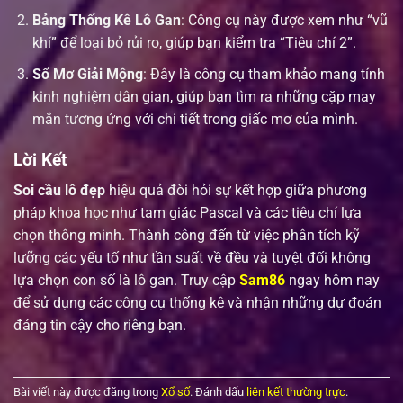
Bảng Thống Kê Lô Gan
: Công cụ này được xem như “vũ
khí” để loại bỏ rủi ro, giúp bạn kiểm tra “Tiêu chí 2”.
Sổ Mơ Giải Mộng
: Đây là công cụ tham khảo mang tính
kinh nghiệm dân gian, giúp bạn tìm ra những cặp may
mắn tương ứng với chi tiết trong giấc mơ của mình.
Lời Kết
Soi cầu lô đẹp
hiệu quả đòi hỏi sự kết hợp giữa phương
pháp khoa học như tam giác Pascal và các tiêu chí lựa
chọn thông minh. Thành công đến từ việc phân tích kỹ
lưỡng các yếu tố như tần suất về đều và tuyệt đối không
lựa chọn con số là lô gan. Truy cập
Sam86
ngay hôm nay
để sử dụng các công cụ thống kê và nhận những dự đoán
đáng tin cậy cho riêng bạn.
Bài viết này được đăng trong
Xổ số
. Đánh dấu
liên kết thường trực
.