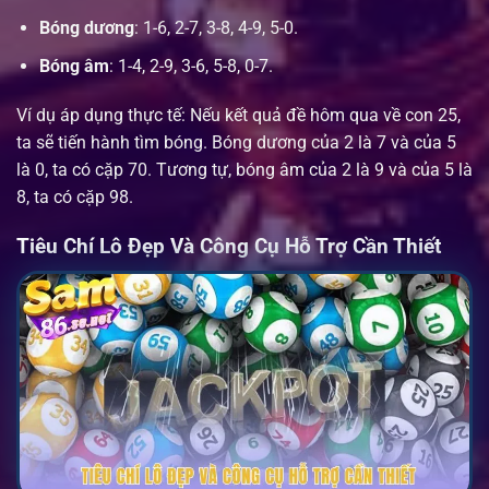
Bóng dương
: 1-6, 2-7, 3-8, 4-9, 5-0.
Bóng âm
: 1-4, 2-9, 3-6, 5-8, 0-7.
Ví dụ áp dụng thực tế: Nếu kết quả đề hôm qua về con 25,
ta sẽ tiến hành tìm bóng. Bóng dương của 2 là 7 và của 5
là 0, ta có cặp 70. Tương tự, bóng âm của 2 là 9 và của 5 là
8, ta có cặp 98.
Tiêu Chí Lô Đẹp Và Công Cụ Hỗ Trợ Cần Thiết