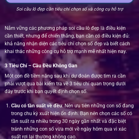
Soi cầu lô đẹp cần tiêu chí chọn số và công cụ hỗ trợ
Nắm vững các phương pháp soi cầu lô đẹp là điều kiện
cần thiết, nhưng để chiến thắng, bạn cần có điều kiện đủ:
khả năng nhận diện các tiêu chí chọn số đẹp và biết cách
khai thác những công cụ hỗ trợ mạnh mẽ nhất hiện nay.
3 Tiêu Chí – Cầu Đều Không Gan
Một con đề tiềm năng sau khi dự đoán được tìm ra cần
phải vượt qua bài kiểm tra về 3 tiêu chí quan trọng dưới
đây trước khi bạn quyết định chọn số.
Cầu có tần suất về đều
: Nên ưu tiên những con số đang
trong chu kỳ xuất hiện ổn định. Bạn nên chọn các số có
tần suất ra nhiều trong 30 ngày gần nhất và đặc biệt
tránh những con số vừa mới về ngày hôm qua vì xác
suất rơi lại thường không cao.