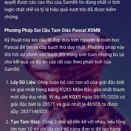
quyết được các cao thủ của Sam86 tin dùng nhất vì tính
logic chặt chẽ và tỷ lệ hiệu quả vượt trội đã được kiểm
chứng.
Phương Pháp Soi Cầu Tam Giác Pascal XSMB
Kỹ thuật này soi cầu lô đẹp dựa trên nguyên lý toán học
Pascal để tìm ra cặp bạch thủ duy nhất. Phương pháp này
đòi hỏi sự chính xác tuyệt đối trong tính toán nhưng bù lại
cho kết quả có độ tin cậy rất cao theo phân tích của
Sam86.
Lấy Dữ Liệu
: Ghép toàn bộ các con số của giải đặc biệt
và giải nhất trong bảng KQXS Miền Bắc gần nhất thành
một dãy duy nhất. Ví dụ, xét KQXS ngày 09/01/2026 có
giải đặc biệt là 28371 và giải nhất là 46503, ta được
dãy: 2837146503.
Tạo Tam Giác
: Cộng 2 chữ số liền kề với nhau, nếu tổng
lớn hơn 10 thì chỉ lấy chữ số hàng đơn vị để tạo hàng